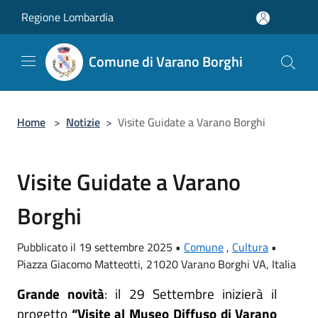
Salta al contenuto principale
Regione Lombardia
Comune di Varano Borghi
Home
>
Notizie
>
Visite Guidate a Varano Borghi
Visite Guidate a Varano
Borghi
Pubblicato il 19 settembre 2025 •
Comune
,
Cultura
•
Piazza Giacomo Matteotti, 21020 Varano Borghi VA, Italia
Grande novità
: il 29 Settembre inizierà il
progetto
“Visite al Museo Diffuso di Varano